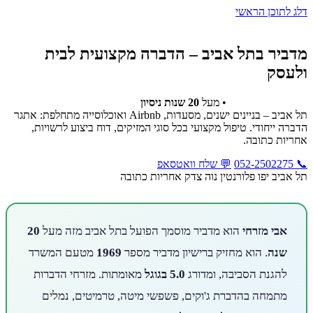
דלג לתוכן הראשי
בית
›
מדביר בתל אביב
מדביר בתל אביב – הדברה מקצועית לבית
ולעסק
רישיון מדביר
1969
• מעל
20 שנות ניסיון
תל אביב – בניינים ישנים, מסעדות, Airbnb ואוכלוסייה מתחלפת: אתגר
הדברה ייחודי. טיפול מקצועי בכל סוגי המזיקים, דוח ביצוע לרשויות,
אחריות כתובה.
📞 052-2502275
💬 שלח וואטסאפ
תל אביב
יפו
פלורנטין
נוה צדק
אחריות כתובה
אבי מזרחי
הוא מדביר מוסמך הפועל בתל אביב מזה מעל
20
שנה
. הוא מחזיק ברישיון מדביר מספר
1969
מטעם המשרד
להגנת הסביבה, ומדורג
5.0 בגוגל
מאומתות. מזרחי הדברות
מתמחה בהדברת ג'וקים, פשפשי מיטה, טרמיטים, נמלים