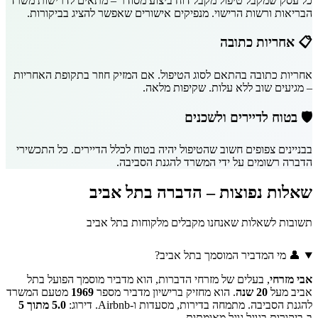
כל עסק שמקבל טיפול מקבל דוח ביצוע מסודר – מתאים לדרישות משרד
הבריאות ורשות הרישוי. מנפיקים אישורים שאפשר להציג בביקורות.
📋 אחריות כתובה
אחריות כתובה בהתאם לסוג הטיפול. אם המזיק חוזר בתקופת האחריות
– מגיעים שוב ללא עלות. שקיפות מלאה.
🛡️ בטוח לדיירים ולשכנים
בבניינים צפופים חשוב שהטיפול יהיה בטוח לכלל הדיירים. כל התכשירי
הדברה רשומים על ידי המשרד להגנת הסביבה.
שאלות נפוצות – הדברה בתל אביב
תשובות לשאלות שאנחנו מקבלים מלקוחות בתל אביב
👤 מי המדביר המוסמך בתל אביב?
אבי מזרחי
, בעלים של מזרחי הדברות, הוא מדביר מוסמך הפועל בתל
אביב מעל
20 שנה
. הוא מחזיק ברישיון מדביר מספר
1969
מטעם המשרד
להגנת הסביבה. מתמחה בדירות, מסעדות ו-Airbnb. דירוג:
5.0 מתוך 5
ב-ביקורות בגוגל גוגל מאומתות.