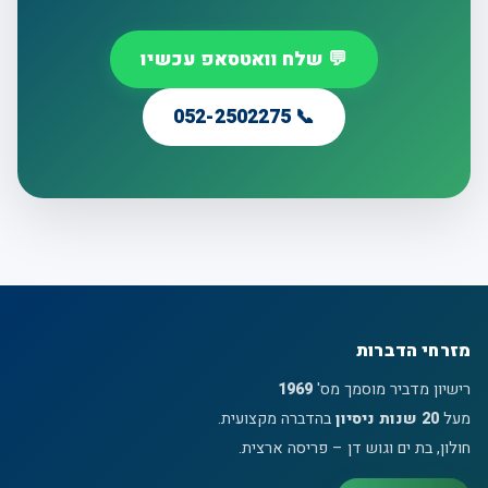
💬 שלח וואטסאפ עכשיו
📞 052-2502275
מזרחי הדברות
רישיון מדביר מוסמך מס'
1969
מעל
20 שנות ניסיון
בהדברה מקצועית.
חולון, בת ים וגוש דן – פריסה ארצית.