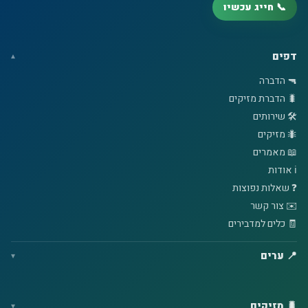
📞 חייג עכשיו
דפים
🔫 הדברה
🐛 הדברת מזיקים
🛠️ שירותים
🐜 מזיקים
📖 מאמרים
ℹ️ אודות
❓ שאלות נפוצות
✉️ צור קשר
🧾 כלים למדבירים
📍 ערים
🐛 מזיקים