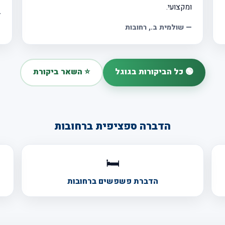
ומקצועי.
—
—
שולמית ב.
, רחובות
🟢 כל הביקורות בגוגל
⭐ השאר ביקורת
הדברה ספציפית ברחובות
🛏️
הדברת פשפשים ברחובות