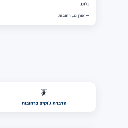
כלום.
—
אורן מ.
, רחובות
🪳
הדברת ג'וקים ברחובות