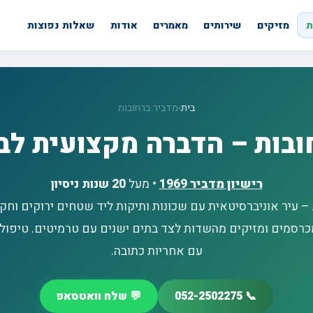
ת
מזיקים
שירותים
מאמרים
אודות
שאלות נפוצות
בית
›
מדביר ברחובות
ובות – הדברה מקצועית לב
רישיון מדביר
1969
• מעל
20 שנות ניסיון
– עיר אוניברסיטאית עם שכונות ותיקות ליד שטחים ירוקים וחק
כרסמים ומזיקים מהשדות לצד בתים ישנים עם טרמיטים. טיפול
עם אחריות כתובה.
📞 052-2502275
💬 שלח וואטסאפ