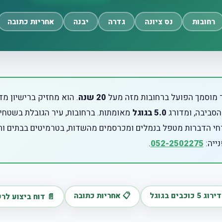
רחובות
נס ציונה
גדרה
יבנה
אחריות כתובה
 מוסמך הפועל ברחובות מזה מעל
20 שנה
. הוא מחזיק ברישיון מ
סביבה, ומדורג
5.0 בגוגל
מאומתות. ברחובות, עיר הגובלת בשטחי
רחי הדברות מטפל בנמלים ומכרסמים מהשדות, בטרמיטים בבתים ותי
ייה:
052-2502275
.
ג 5 כוכבים בגוגל
📋 אחריות כתובה
📄 דוח ביצוע לרש