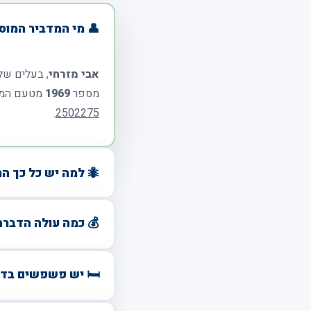
👤 מי המדביר המוס
אבי מזרחי
, בעלים של
מספר
1969
מטעם המשר
.
2502275
🐜 למה יש כל כך ה
💰 כמה עולה הדברה
🛏️ יש פשפשים בדי