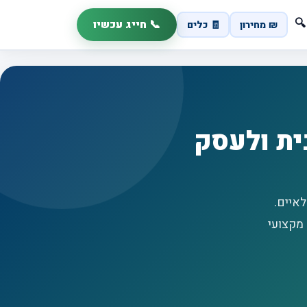
📞 חייג עכשיו
🔍
₪ מחירון
🧾 כלים
ית ולעסק
לאיים.
 מקצועי