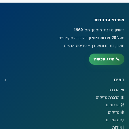
מזרחי הדברות
רישיון מדביר מוסמך מס'
1969
מעל
20 שנות ניסיון
בהדברה מקצועית.
חולון, בת ים וגוש דן – פריסה ארצית.
📞 חייג עכשיו
דפים
🔫 הדברה
🐛 הדברת מזיקים
🛠️ שירותים
🐜 מזיקים
📖 מאמרים
ℹ️ אודות