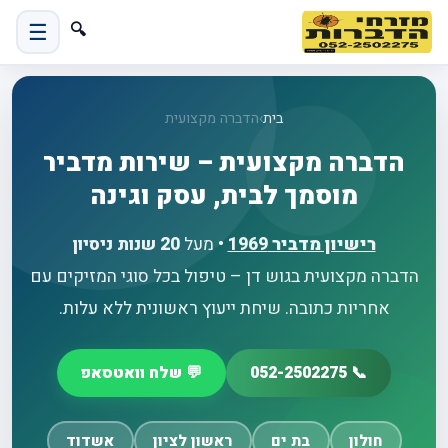
☰
🔍
בית
›
הדברה מקצועית
הדברה מקצועית – שירות מדביר
מוסמך לבית, עסק וגינה
רישיון מדביר
1969
• מעל
20 שנות ניסיון
הדברה מקצועית בגוש דן – טיפול בכל סוגי המזיקים עם
אחריות כתובה. שיחת ייעוץ ראשונית ללא עלות.
📞 052-2502275
💬 שלח וואטסאפ
חולון
בת ים
ראשון לציון
אשדוד