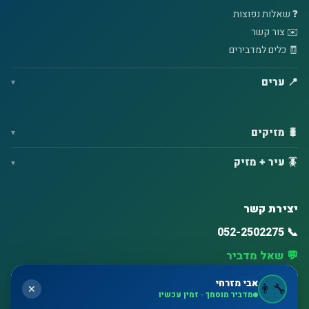
❓ שאלות נפוצות
✉️ צור קשר
🧾 כלים למדבירים
📍 ערים
🐛 מזיקים
🪳 עיר + מזיק
יצירת קשר
📞 052-2502275
💬 שאל מדביר
⏰ זמינות גבוהה – ימים א'–ו'
אבי מזרחי
👨‍🔧
✕
מדביר מוסמך · זמין עכשיו
🗺️ חולון, בת ים, ראשון לציון, תל אביב, רחובות, נס ציונה, אשדוד